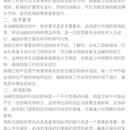
拆除工作还可以为未来的扩建和改造提供空间。随着航空运输需求的
增加，机场的扩建势在必行。拆除旧油罐后，可以为新设施的建设腾
出空间，提升机场的整体服务能力。
二、技术要求
在油罐拆除过程中，技术要求是至关重要的。必须进行详细的现场勘
查，评估油罐的结构和周边环境。这一过程需要专业的技术人员进
行，确保拆除方案的科学性和可行性。
拆除过程中需要采用先进的技术手段。了解到，在化工拆除领域，巴
洛仕具备不动火水刀切割技术，可以解决危险设备及油罐的拆除工
作。这种技术不仅能够有效降低火灾风险，还能减少对周围环境的影
响，确保拆除工作的安全进行。
拆除过程中还需严格遵循相关的安全规范和操作流程。每一个环节都
必须经过严格的审核和监控，确保拆除工作在安全的环境下进行，避
免意外事故的发生。
三、环境影响
油罐的拆除对环境的影响是一个不可忽视的问题。拆除过程中可能会
产生一定的噪音和粉尘，这对周边居民的生活质量造成影响。在拆除
前，相关部门需要制定详细的环境保护措施，尽量减少对周围环境的
影响。
拆除后残留的危化品及危废现场处理的能力也是一个重要的考量。拆
除工作完成后，必须对现场进行彻底的清理和处理，确保不留任何安