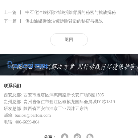
上一篇
丨
中石化油罐拆除油罐拆除背后的秘密与挑战揭秘
下一篇
丨
佛山油罐拆除油罐拆除背后的秘密与挑战！
返回
联系我们
西安总部: 西安市雁塔区沣惠南路新长安广场B座1505
贵州总部: 贵州省铜仁市碧江区硐麒龙国际会展城D1栋1819
研发总部: 陕西省西安市沣京工业园沣五东路
邮箱: barlosi@barlosi.com
电话: 400-6699-864
分享：