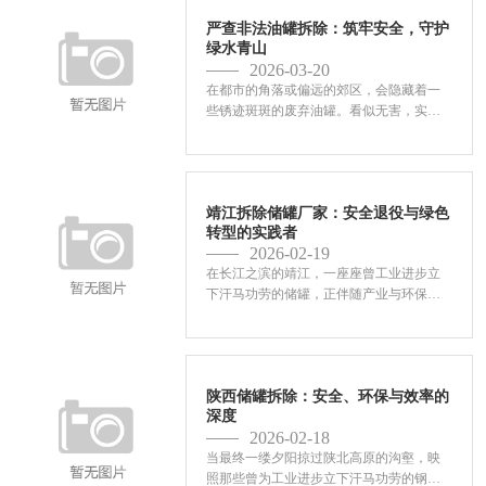
严查非法油罐拆除：筑牢安全，守护
绿水青山
2026-03-20
在都市的角落或偏远的郊区，会隐藏着一
些锈迹斑斑的废弃油罐。看似无害，实则
潜藏着巨大的安全与环境危险。近年来，
环保与安全监管的不断收紧，严查非法油
拆除已成为各地政府及相关部门的重点差
事。这不但仅是一项行...
靖江拆除储罐厂家：安全退役与绿色
转型的实践者
2026-02-19
在长江之滨的靖江，一座座曾工业进步立
下汗马功劳的储罐，正伴随产业与环保要
求趋严，步入其生命周期的终点。如何安
全、效率高、环保地让这些庞然大物“退
役”，不但企业成本与安全，更是一座都市
产业新陈代谢与可持...
陕西储罐拆除：安全、环保与效率的
深度
2026-02-18
当最终一缕夕阳掠过陕北高原的沟壑，映
照那些曾为工业进步立下汗马功劳的钢铁