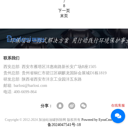
7
8
下一页
末页
联系我们
西安总部: 西安市雁塔区沣惠南路新长安广场B座1505
贵州总部: 贵州省铜仁市碧江区硐麒龙国际会展城D1栋1819
研发总部: 陕西省西安市沣京工业园沣五东路
邮箱: barlosi@barlosi.com
电话: 400-6699-864
在线客服
分享：
陕ICP
Copyright © 2012-2024 加油站油罐拆除网 版权所有
Powered by EyouCms
备2024047541号-18