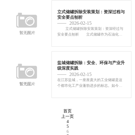
上。但是，拆除现场绝非简单的“大卸八
块”，其潜藏着火灾...
立式储罐拆除安装策划：资深过程与
安全要点刨析
2026-02-15
立式储罐拆除安装策划：资深经过与
安全要点刨析 立式储罐作为石油化
工、能源储运等行业的根本设备，其拆除
与安装作业的规范性和安全性直接关系到
项目进度、人员安...
盐城储罐拆除：安全、环保与产业升
级深度实践
2026-02-15
在江苏盐城，一座座庞大的工业储罐是这
个都市化工产业蓬勃进步的标志。如今，
伴随产业升级、要求趋严以及都市安全布
局的调整，盐城储罐 已从一项单纯的工程
作业，演变为一项融合了技术、严格环保
标准和复杂项目治理
首页
上一页
4
5
6