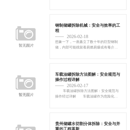
巨兽储罐之上时，一个现实而紧迫的疑问
浮出水面：如何这些步入生命末期的庞然
大物，画上一个安全、环保效率高的句
号？陕西储罐拆除，远非...
钢制储罐拆除机械：安全与效率的工
程
2026-02-18
想象一下，一座矗立了数十年的巨型钢制
储，内部可能残留着易燃易爆或有毒介
质，其结构岁月侵蚀下变得脆弱不堪。传
统的“大锤加气割”拆除方式，不但效率低
下，更如同在刀尖上跳舞安全事故频发。
伴随全球对工业安全、...
车载油罐拆除方法图解：安全规范与
操作过程详解
2026-02-17
车载油罐拆除方法图解：安全规范与
操作经过详解 车载油罐作为危险化学
品运输的主要设备，其拆除差事复杂的工
艺经过和安全要求。伴随化工行业安全标
准的不断提高，...
贵州储罐水切割分体拆除：安全与并
重的工程革新