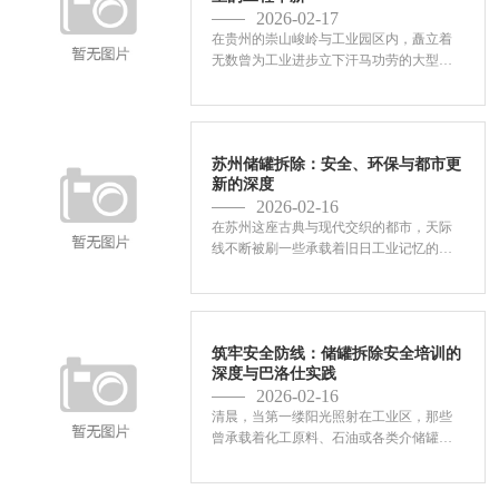
2026-02-17
在贵州的崇山峻岭与工业园区内，矗立着
无数曾为工业进步立下汗马功劳的大型储
罐。伴随产业升级、环保要求趋严或设备
达到服役年限，如何安全、效率高、环保
地拆除这些庞然大物成为摆在众多企业面
前的现实挑战。传统的...
苏州储罐拆除：安全、环保与都市更
新的深度
2026-02-16
在苏州这座古典与现代交织的都市，天际
线不断被刷一些承载着旧日工业记忆的设
施也正悄然场。遍布于城郊工业区的各类
储罐，从原料罐到燃油储罐，曾是经济脉
搏的有力跳动点但是，伴随产业升级、环
保法规趋严与都市边界...
筑牢安全防线：储罐拆除安全培训的
深度与巴洛仕实践
2026-02-16
清晨，当第一缕阳光照射在工业区，那些
曾承载着化工原料、石油或各类介储罐静
静矗立。伴随产业升级、设备老化或环保
提高，这些“钢铁巨人”的退役与拆除被提