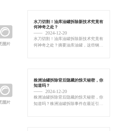
今却面临着拆除的命运。而围绕着小型
油罐拆除的价格，却是一个充满疑...
水刀切割！油库油罐拆除新技术究竟有
何神奇之处？
2024-12-20
水刀切割！油库油罐拆除新技术究竟有
何神奇之处？摘要油库油罐，这些钢铁
巨兽，矗立在大地上，默默地承担着能
源储存的重任。随着时间的推移，技术
的进步，以及安全环保要求的提高，部
分油罐不可避免地要面临拆除的命...
株洲油罐拆除背后隐藏的惊天秘密，你
知道吗？
2024-12-20
株洲油罐拆除背后隐藏的惊天秘密，你
知道吗？株洲油罐拆除事件在最近引起
了广泛的关注，这不仅是因为其规模之
大，更是因为其背后隐藏的众多未解之
谜。本文将深入探讨株洲油罐拆除的多
个方面，从技术难度、环境影响、...