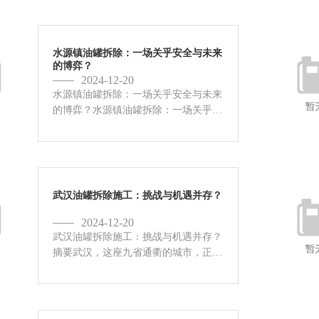
安全与环保的双重考验。随着环境保护
意识的提升和安全管理制度的日益完...
水源镇油罐拆除：一场关乎安全与未来
的博弈？
2024-12-20
水源镇油罐拆除：一场关乎安全与未来
的博弈？水源镇油罐拆除：一场关乎安
全与未来的博弈？水源镇，一个名字里
流淌着生命之源的地方，如今却因为矗
立多年的油罐面临着拆除的命运。这不
仅仅是一次简单的工程作业，更是...
武汉油罐拆除施工：挑战与机遇并存？
2024-12-20
武汉油罐拆除施工：挑战与机遇并存？
摘要武汉，这座九省通衢的城市，正经
历着日新月异的变革。城市更新的浪潮
中，油罐拆除施工成为一个不可忽视的
环节。这些曾经为城市发展提供能源保
障的钢铁巨人，如今却因城市规划...