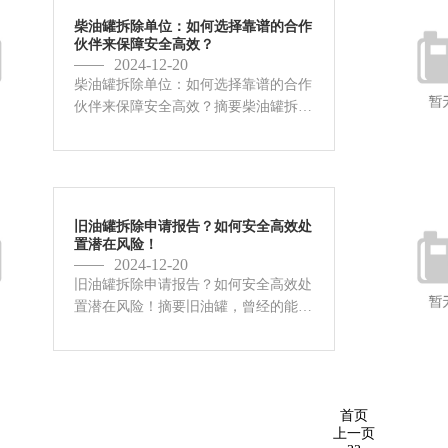
柴油罐拆除单位：如何选择靠谱的合作
伙伴来保障安全高效？
2024-12-20
柴油罐拆除单位：如何选择靠谱的合作
伙伴来保障安全高效？摘要柴油罐拆除
是一项高风险作业，稍有不慎就可能引
发安全事故，造成环境污染和财产损
失。选择一家专业的、经验丰富的柴油
罐拆除单位至关重要。本文将从资质...
旧油罐拆除申请报告？如何安全高效处
置潜在风险！
2024-12-20
旧油罐拆除申请报告？如何安全高效处
置潜在风险！摘要旧油罐，曾经的能源
存储库，如今却可能潜藏着巨大的安全
隐患。随着时间的推移，油罐内壁腐
蚀、罐体结构老化等问题日益突出，一
旦发生泄漏或爆炸，后果不堪设想。...
首页
上一页