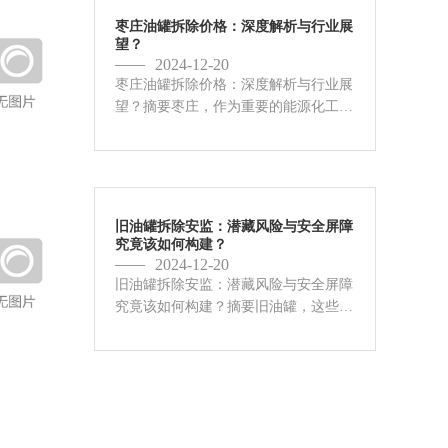
枣庄油罐拆除价格：深度解析与行业展
望？
2024-12-20
枣庄油罐拆除价格：深度解析与行业展
望？摘要枣庄，作为重要的能源化工基
地，油罐拆除的需求日益增长。枣庄油
罐拆除价格并非一概而论，它受到诸多
因素的影响，例如油罐的尺寸、材质、
位置、内部介质残留情况以及拆除...
旧油罐拆除安监：潜藏风险与安全屏障
究竟该如何构建？
2024-12-20
旧油罐拆除安监：潜藏风险与安全屏障
究竟该如何构建？摘要旧油罐，这些曾
经的工业巨人，如今却常常矗立于城市
边缘，如同沉睡的巨兽。它们内部残留
的油气、锈蚀的罐体、复杂的管线，无
不预示着巨大的安全风险。而对这...